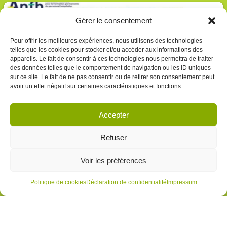
Gérer le consentement
Pour offrir les meilleures expériences, nous utilisons des technologies
telles que les cookies pour stocker et/ou accéder aux informations des
appareils. Le fait de consentir à ces technologies nous permettra de traiter
des données telles que le comportement de navigation ou les ID uniques
sur ce site. Le fait de ne pas consentir ou de retirer son consentement peut
avoir un effet négatif sur certaines caractéristiques et fonctions.
Accepter
« Mobiliser l’humour en situation
professionnelle », une formation du PATIO
Refuser
Formation pour les professionnels de la
fonction publique hospitalière
Voir les préférences
28 avril 2026
Politique de cookies
Déclaration de confidentialité
Impressum