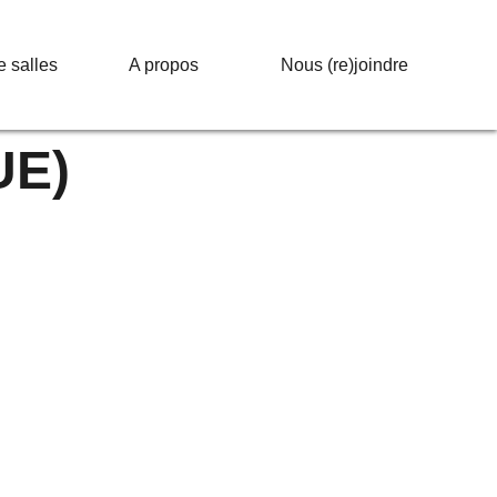
e salles
A propos
Nous (re)joindre
UE)