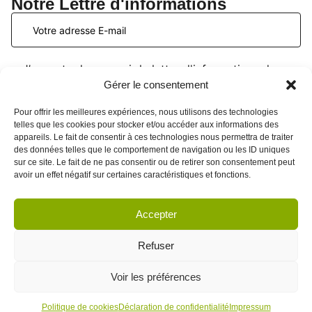
Notre Lettre d'informations
J’accepte de recevoir la lettre d'informations du
PATIO Formation. Je peux me désinscrire à tout
Gérer le consentement
moment. Voir la
page données personnelles
.
Pour offrir les meilleures expériences, nous utilisons des technologies
telles que les cookies pour stocker et/ou accéder aux informations des
appareils. Le fait de consentir à ces technologies nous permettra de traiter
des données telles que le comportement de navigation ou les ID uniques
sur ce site. Le fait de ne pas consentir ou de retirer son consentement peut
avoir un effet négatif sur certaines caractéristiques et fonctions.
Accepter
CGV
Politique de cookies
Refuser
Mentions légales
Données personnelles
Voir les préférences
Engagements Qualité
© 2026 Le PATIO Formation. Tous droits réservés
Politique de cookies
Déclaration de confidentialité
Impressum