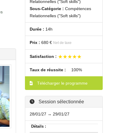
Relationnelles ("Soft skills")
Sous-Catégorie :
Compétences
es
Relationnelles ("Soft skills")
Durée :
14h
Prix :
680 €
Net de taxe
★★★★★
★★★★★
Satisfaction :
Taux de réussite :
100%
Télécharger le programme
Session sélectionnée
28/01/27 → 29/01/27
Détails :