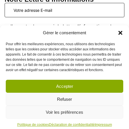
J’accepte de recevoir la lettre d'informations du
PATIO Formation. Je peux me désinscrire à tout
Gérer le consentement
moment. Voir la
page données personnelles
.
Pour offrir les meilleures expériences, nous utilisons des technologies
telles que les cookies pour stocker et/ou accéder aux informations des
appareils. Le fait de consentir à ces technologies nous permettra de traiter
des données telles que le comportement de navigation ou les ID uniques
sur ce site. Le fait de ne pas consentir ou de retirer son consentement peut
avoir un effet négatif sur certaines caractéristiques et fonctions.
Accepter
CGV
Politique de cookies
Refuser
Mentions légales
Données personnelles
Voir les préférences
Engagements Qualité
© 2026 Le PATIO Formation. Tous droits réservés
Politique de cookies
Déclaration de confidentialité
Impressum